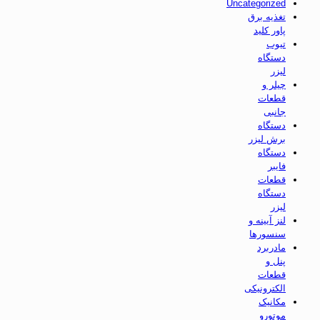
Uncategorized
تغذیه برق
پاور کلید
تیوب
دستگاه
لیزر
چیلر و
قطعات
جانبی
دستگاه
برش لیزر
دستگاه
فایبر
قطعات
دستگاه
لیزر
لنز آیینه و
سنسورها
مادربرد
پنل و
قطعات
الکترونیکی
مکانیک
موتورو