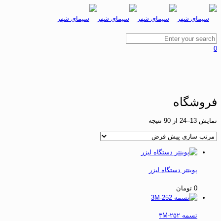
0
فروشگاه
نمایش 13–24 از 90 نتیجه
پوینتر دستگاه لیزر
0
تومان
تسمه ۲۵۲-۳M