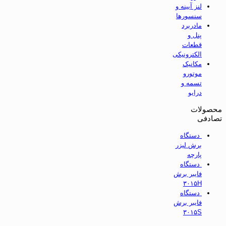
لنز آیینه و
سنسورها
مادربرد
پنل و
قطعات
الکترونیکی
مکانیک
موتورو
تسمه و
درایو
محصولات
تصادفی
دستگاه
برش لیزر
پارچه
دستگاه
فایبر برش
۳۰۱۵H
دستگاه
فایبر برش
۳۰۱۵S