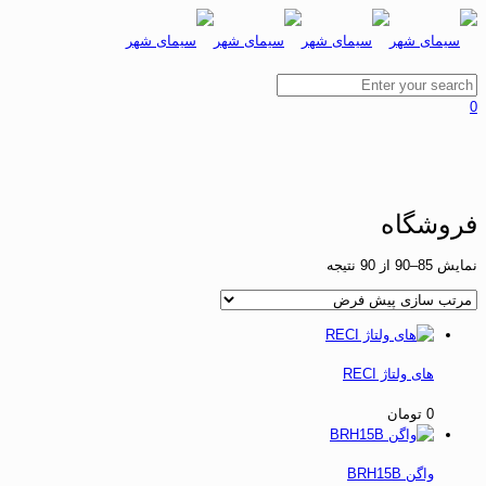
0
فروشگاه
نمایش 85–90 از 90 نتیجه
های ولتاژ RECI
0
تومان
واگن BRH15B