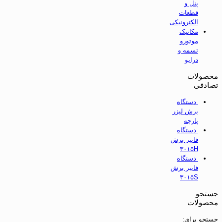
پنل و
قطعات
الکترونیکی
مکانیک
موتورو
تسمه و
درایو
محصولات
تصادفی
دستگاه
برش لیزر
پارچه
دستگاه
فایبر برش
۳۰۱۵H
دستگاه
فایبر برش
۳۰۱۵S
جستجو
محصولات
جستجو برای: