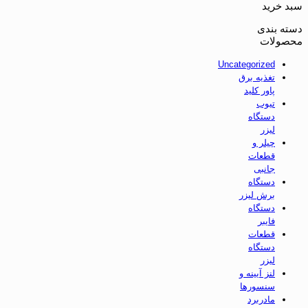
سبد خرید
دسته بندی
محصولات
Uncategorized
تغذیه برق
پاور کلید
تیوب
دستگاه
لیزر
چیلر و
قطعات
جانبی
دستگاه
برش لیزر
دستگاه
فایبر
قطعات
دستگاه
لیزر
لنز آیینه و
سنسورها
مادربرد