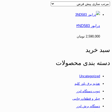
درایور ۳ND583
2,590,000
تومان
سبد خرید
دسته بندی محصولات
Uncategorized
تغذیه برق پاور کلید
تیوب دستگاه لیزر
چیلر و قطعات جانبی
دستگاه برش لیزر