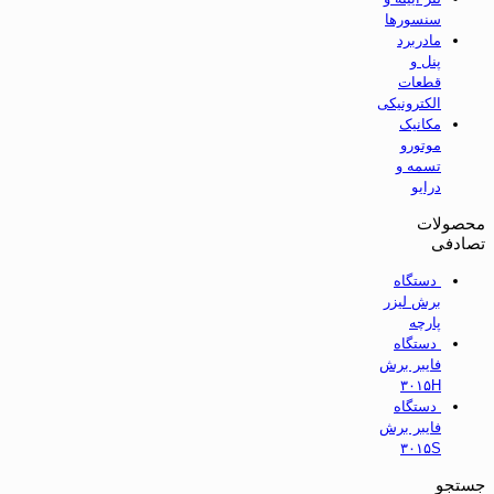
سنسورها
مادربرد
پنل و
قطعات
الکترونیکی
مکانیک
موتورو
تسمه و
درایو
محصولات
تصادفی
دستگاه
برش لیزر
پارچه
دستگاه
فایبر برش
۳۰۱۵H
دستگاه
فایبر برش
۳۰۱۵S
جستجو