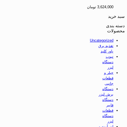
3,624,000
تومان
سبد خرید
دسته بندی
محصولات
Uncategorized
تغذیه برق
پاور کلید
تیوب
دستگاه
لیزر
چیلر و
قطعات
جانبی
دستگاه
برش لیزر
دستگاه
فایبر
قطعات
دستگاه
لیزر
لنز آیینه و