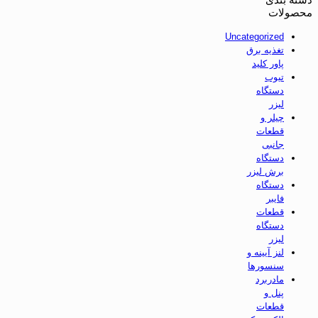
محصولات
Uncategorized
تغذیه برق
پاور کلید
تیوب
دستگاه
لیزر
چیلر و
قطعات
جانبی
دستگاه
برش لیزر
دستگاه
فایبر
قطعات
دستگاه
لیزر
لنز آیینه و
سنسورها
مادربرد
پنل و
قطعات