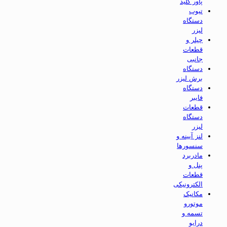
پاور کلید
تیوب
دستگاه
لیزر
چیلر و
قطعات
جانبی
دستگاه
برش لیزر
دستگاه
فایبر
قطعات
دستگاه
لیزر
لنز آیینه و
سنسورها
مادربرد
پنل و
قطعات
الکترونیکی
مکانیک
موتورو
تسمه و
درایو